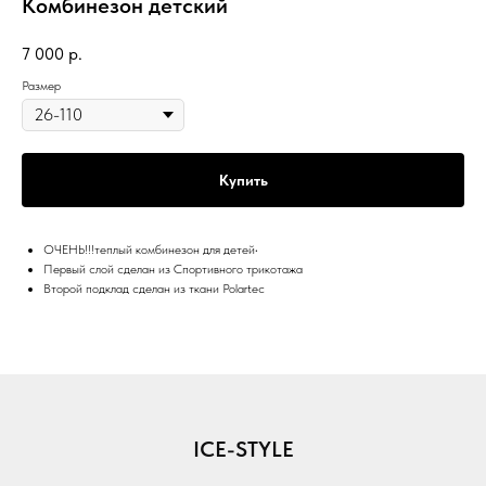
Комбинезон детский
7 000
р.
Размер
Купить
ОЧЕНЬ!!!теплый комбинезон для детей•
Первый слой сделан из Спортивного трикотажа
Второй подклад сделан из ткани Polartec
ICE-STYLE