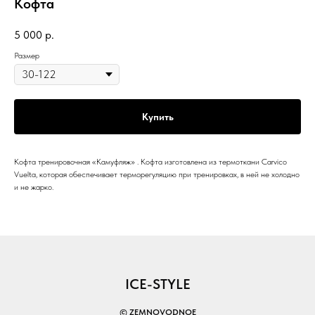
Кофта
5 000
р.
Размер
Купить
Кофта тренировочная «Камуфляж» . Кофта изготовлена из термоткани Carvico
Vuelta, которая обеспечивает терморегуляцию при тренировках, в ней не холодно
и не жарко.
ICE-STYLE
© ZEMNOVODNOE